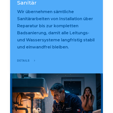
Sanitär
Wir übernehmen sämtliche
Sanitärarbeiten von Installation über
Reparatur bis zur kompletten
Badsanierung, damit alle Leitungs-
und Wassersysteme langfristig stabil
und einwandfrei bleiben.
DETAILS