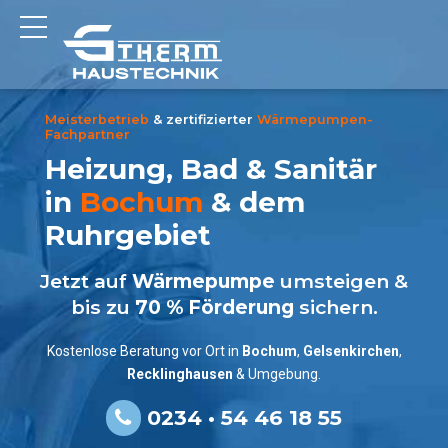
Meisterbetrieb
& zertifizierter
Wärmepumpen-
Fachpartner
Heizung, Bad & Sanitär
in
Bochum
& dem
Ruhrgebiet
Jetzt auf
Wärmepumpe
umsteigen &
bis zu
70 % Förderung
sichern.
Kostenlose Beratung vor Ort in
Bochum
,
Gelsenkirchen
,
Recklinghausen
& Umgebung.
0234 • 54 46 18 55