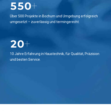
6
5
5
0
+
7
7
6
6
8
Über 500 Projekte in Bochum und Umgebung erfolgreich
0
8
umgesetzt – zuverlässig und termingerecht.
7
7
9
1
9
8
8
0
2
0
+
9
9
3
0
0
10 Jahre Erfahrung in Haustechnik, für Qualität, Präzision
und besten Service.
4
5
6
7
8