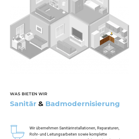
WAS BIETEN WIR
WAS BIETEN WIR
WAS BIETEN WIR
Moderne
Heizsysteme
&
Sanitär
&
Badmodernisierung
Benötigen Sie professionelle
Wärmetechnik
Hilfe bei
Ihrem Projekt?
Wir übernehmen Sanitärinstallationen, Reparaturen,
Wir installieren, warten und reparieren Gas-, Öl-,
Rohr- und Leitungsarbeiten sowie komplette
Wir bieten ergänzende Leistungen wie
Elektro- und Wärmepumpenheizungen, optimieren