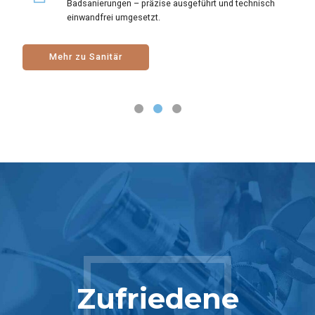
Badsanierungen – präzise ausgeführt und technisch
Lüftungsanlagen, Energieberatung, Wartung,
bestehende Anlagen und integrieren bei Bedarf auch
einwandfrei umgesetzt.
Notdienst und Reparaturen – alles aus einer Hand und
Fußbodenheizungen und Smart-Home-Steuerung.
zuverlässig betreut.
Mehr zu Sanitär
Mehr zu Heizsystemen
Jetzt anfragen
Zufriedene